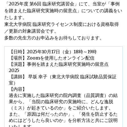
「2025年度 第6回 臨床研究講習会」にて、当室が「事例
替
を踏まえた臨床研究実施時の留意点」についての講義をい
え
たします。
東北大学病院 臨床研究ライセンス制度における資格取得
／更新の対象講習会です。
多数の先生方のお申込みをお待ちしております。
【日時】2025年10月17日（金）18時～19時
【場所】Zoomを使用したオンライン配信
【演題】事例を踏まえた臨床研究実施時の留意点
2025
【講師】 早坂 幸子（東北大学病院 臨床試験品質保証
室）
【内容】
過去に実施した臨床研究の院内調査（品質調査）の結
果から、「当院の臨床研究の実施時に、どんな逸脱
（ミス）が起きているのか」をご紹介いたします。
また、「原因は何だったのか」、「発生を防止するた
めにはどうしたら良いのか」を分析方法と共にご説明
いたします。