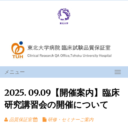
コ
ン
テ
ン
ツ
へ
ス
キ
ッ
プ
メニュー
ナ
ビ
ゲ
2025. 09.09【開催案内】臨床
ー
シ
研究講習会の開催について
ョ
ン
を
品質保証室
研修・セミナーご案内
切
り