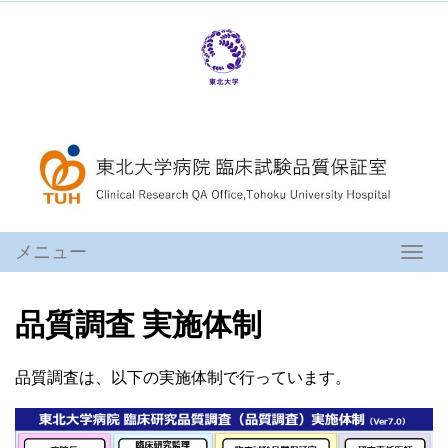
コ
ン
テ
ン
ツ
へ
ス
キ
ッ
プ
メニュー
ナ
ビ
ゲ
品質調査 実施体制
ー
シ
ョ
品質調査は、以下の実施体制で行っています。
ン
を
切
り