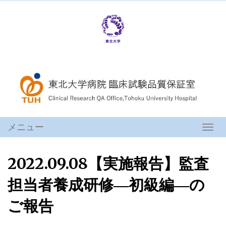
コ
ン
テ
ン
ツ
へ
ス
キ
ッ
プ
メニュー
ナ
ビ
ゲ
2022.09.08【実施報告】監査
ー
シ
担当者養成研修―初級編―の
ョ
ン
ご報告
を
切
り