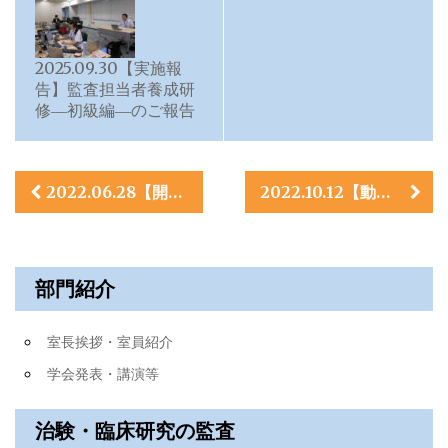
2025.09.30【実施報
告】監査担当者養成研
修―初級編―のご報告
投
2022.06.28【開催案内】臨床研究講習会の開催について
2022.10.12【動画公開】2022年度 第4回臨床研究講習会が動画公開されました
稿
ナ
部門紹介
ビ
ゲ
室長挨拶・室員紹介
ー
学会発表・講演等
シ
治験・臨床研究の監査
ョ